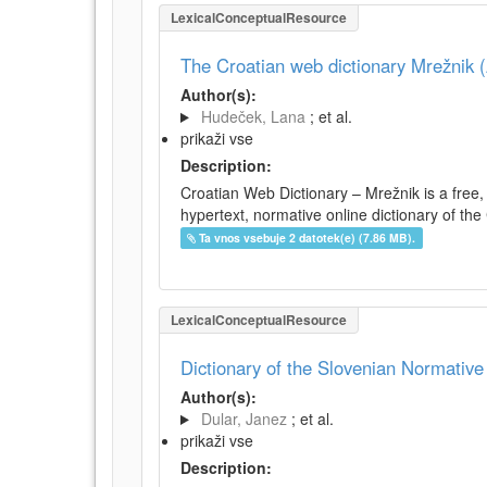
LexicalConceptualResource
The Croatian web dictionary Mrežnik (
Author(s):
Hudeček, Lana
; et al.
prikaži vse
Description:
Croatian Web Dictionary – Mrežnik is a free,
hypertext, normative online dictionary of the 
Ta vnos vsebuje 2 datotek(e) (7.86 MB).
LexicalConceptualResource
Dictionary of the Slovenian Normativ
Author(s):
Dular, Janez
; et al.
prikaži vse
Description: