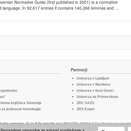
lovenian Normative Guide (first published in 2001) is a normative
d language. In 92,617 entries it contains 140,266 lemmas and ...
Partnerji
Univerza v Ljubljani
Univerza v Mariboru
o zgodovino
Univerza v Novi Gorici
fan"
Univerza na Primorskem
itetna knjižnica Slovenije
ZRC SAZU
za jezikovne tehnologije
ZRS Koper
msko opremo, ki je bila razvita za
LINDAT/CLARIAH-CZ jezikoslovni repozito
aljevanjem uporabe te strani soglašate z