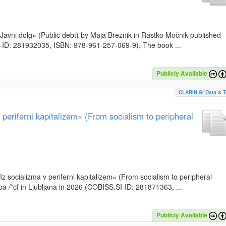
k »Javni dolg« (Public debt) by Maja Breznik in Rastko Močnik published
SI-ID: 281932035, ISBN: 978-961-257-069-9). The book ...
Publicly Available
CLARIN.SI Data & T
periferni kapitalizem« (From socialism to peripheral
»Iz socializma v periferni kapitalizem« (From socialism to peripheral
a /*cf in Ljubljana in 2026 (COBISS.SI-ID: 281871363, ...
Publicly Available