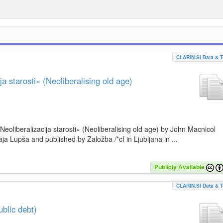
CLARIN.SI Data & T
a starosti« (Neoliberalising old age)
»Neoliberalizacija starosti« (Neoliberalising old age) by John Macnicol
a Lupša and published by Založba /*cf in Ljubljana in ...
Publicly Available
CLARIN.SI Data & T
blic debt)