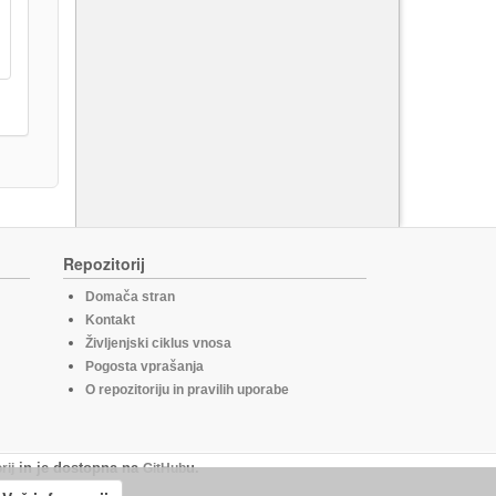
Repozitorij
Domača stran
Kontakt
Življenjski ciklus vnosa
Pogosta vprašanja
O repozitoriju in pravilih uporabe
rij
in je dostopna na
GitHub
u.