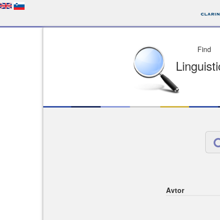
Depo
License of your Choi
Easy to Find
Easy to Cit
Avtor