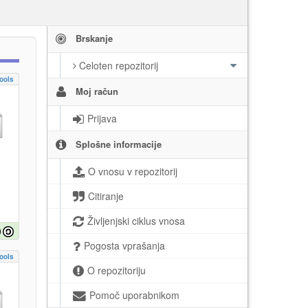
Brskanje
Celoten repozitorij
ools
Moj račun
Prijava
Splošne informacije
O vnosu v repozitorij
Citiranje
Življenjski ciklus vnosa
Pogosta vprašanja
ools
O repozitoriju
Pomoč uporabnikom