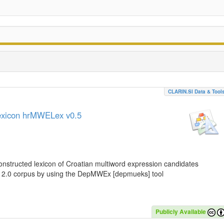
CLARIN.SI Data & Tool
lexicon hrMWELex v0.5
nstructed lexicon of Croatian multiword expression candidates
C 2.0 corpus by using the DepMWEx [depmueks] tool
Publicly Available