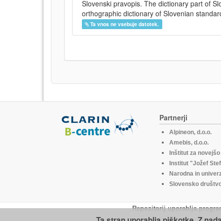
Slovenski pravopis. The dictionary part of S
orthographic dictionary of Slovenian standar
Ta vnos ne vsebuje datotek.
Partnerji
Alpineon, d.o.o.
Amebis, d.o.o.
Inštitut za novejš
Institut "Jožef Ste
Narodna in univerz
Slovensko društvo 
Repozitorij uporablja progra
Ta stran uporablja piškotke. Z nad