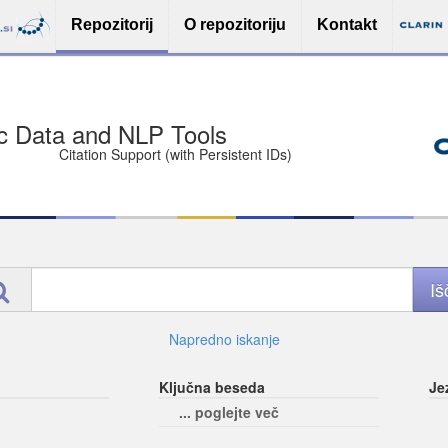
Repozitorij
O repozitoriju
Kontakt
sit Free and Safe
ce (Open licenses encouraged)
e
Napredno iskanje
Ključna beseda
Je
... poglejte več