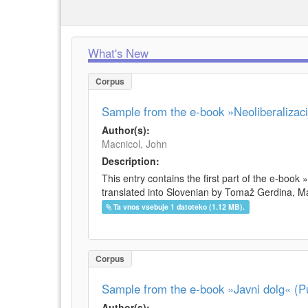
What's New
Corpus
Sample from the e-book »Neoliberalizacij
Author(s):
Macnicol, John
Description:
This entry contains the first part of the e-book 
translated into Slovenian by Tomaž Gerdina, Maj
Ta vnos vsebuje 1 datoteko (1.12 MB).
Corpus
Sample from the e-book »Javni dolg« (Pu
Author(s):