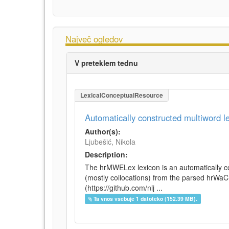
Največ ogledov
V preteklem tednu
LexicalConceptualResource
Automatically constructed multiword 
Author(s):
Ljubešić, Nikola
Description:
The hrMWELex lexicon is an automatically co
(mostly collocations) from the parsed hrWa
(https://github.com/nlj ...
Ta vnos vsebuje 1 datoteko (152.39 MB).