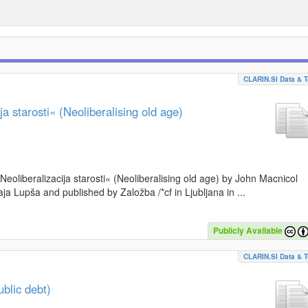
CLARIN.SI Data & T
a starosti« (Neoliberalising old age)
»Neoliberalizacija starosti« (Neoliberalising old age) by John Macnicol
a Lupša and published by Založba /*cf in Ljubljana in ...
Publicly Available
CLARIN.SI Data & T
blic debt)