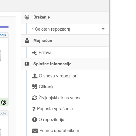
Brskanje
Celoten repozitorij
ools
Moj račun
Prijava
Splošne informacije
O vnosu v repozitorij
Citiranje
Življenjski ciklus vnosa
Pogosta vprašanja
ools
O repozitoriju
Pomoč uporabnikom