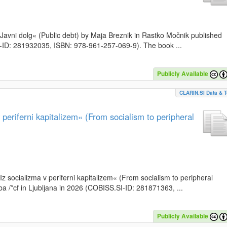
k »Javni dolg« (Public debt) by Maja Breznik in Rastko Močnik published
SI-ID: 281932035, ISBN: 978-961-257-069-9). The book ...
Publicly Available
CLARIN.SI Data & T
periferni kapitalizem« (From socialism to peripheral
»Iz socializma v periferni kapitalizem« (From socialism to peripheral
a /*cf in Ljubljana in 2026 (COBISS.SI-ID: 281871363, ...
Publicly Available