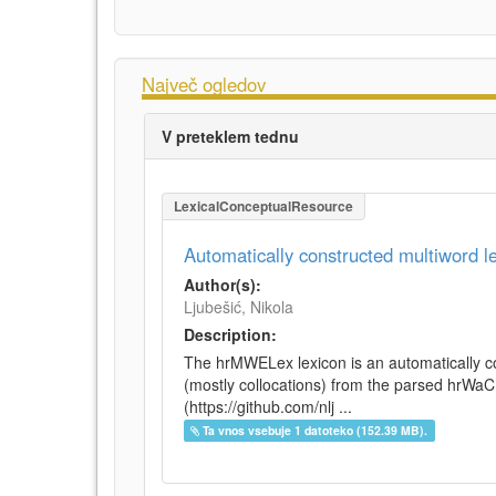
Največ ogledov
V preteklem tednu
LexicalConceptualResource
Automatically constructed multiword 
Author(s):
Ljubešić, Nikola
Description:
The hrMWELex lexicon is an automatically co
(mostly collocations) from the parsed hrWa
(https://github.com/nlj ...
Ta vnos vsebuje 1 datoteko (152.39 MB).