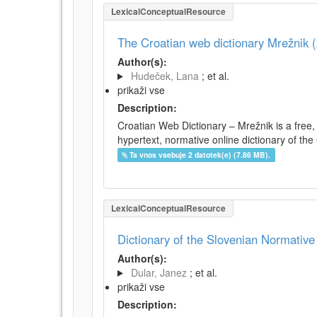
LexicalConceptualResource
The Croatian web dictionary Mrežnik (
Author(s):
Hudeček, Lana
; et al.
prikaži vse
Description:
Croatian Web Dictionary – Mrežnik is a free,
hypertext, normative online dictionary of the 
Ta vnos vsebuje 2 datotek(e) (7.86 MB).
LexicalConceptualResource
Dictionary of the Slovenian Normativ
Author(s):
Dular, Janez
; et al.
prikaži vse
Description: