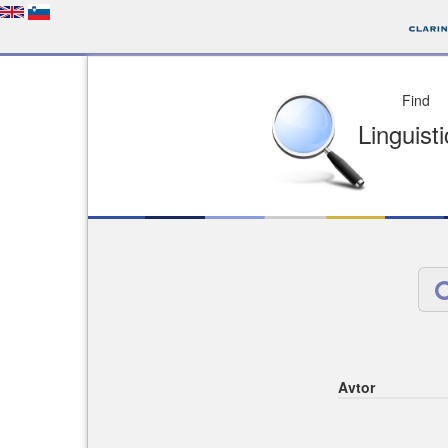
Depo
License of your Choi
Easy to Find
Easy to Cit
Avtor