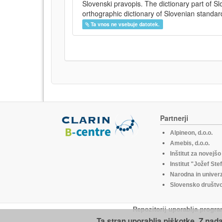
Slovenski pravopis. The dictionary part of S
orthographic dictionary of Slovenian standar
Ta vnos ne vsebuje datotek.
Partnerji
Alpineon, d.o.o.
Amebis, d.o.o.
Inštitut za novejš
Institut "Jožef Ste
Narodna in univerz
Slovensko društvo 
Repozitorij uporablja progra
Ta stran uporablja piškotke. Z nad