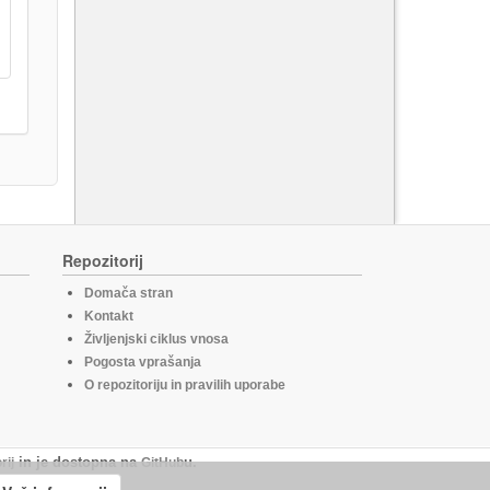
Repozitorij
Domača stran
Kontakt
Življenjski ciklus vnosa
Pogosta vprašanja
O repozitoriju in pravilih uporabe
rij
in je dostopna na
GitHub
u.