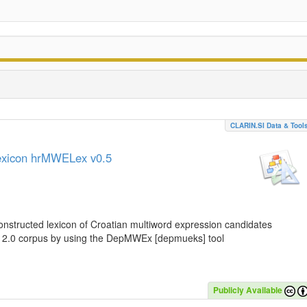
CLARIN.SI Data & Tool
lexicon hrMWELex v0.5
nstructed lexicon of Croatian multiword expression candidates
C 2.0 corpus by using the DepMWEx [depmueks] tool
Publicly Available