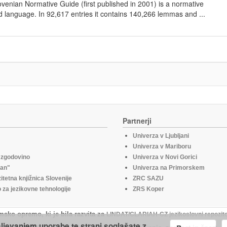
lovenian Normative Guide (first published in 2001) is a normative
d language. In 92,617 entries it contains 140,266 lemmas and ...
Partnerji
Univerza v Ljubljani
Univerza v Mariboru
o zgodovino
Univerza v Novi Gorici
fan"
Univerza na Primorskem
itetna knjižnica Slovenije
ZRC SAZU
za jezikovne tehnologije
ZRS Koper
msko opremo, ki je bila razvita za
LINDAT/CLARIAH-CZ jezikoslovni repozito
aljevanjem uporabe te strani soglašate z