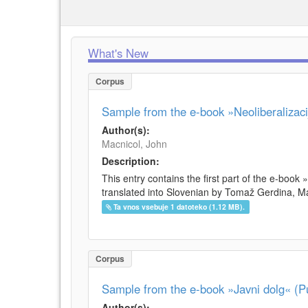
What's New
Corpus
Sample from the e-book »Neoliberalizacij
Author(s):
Macnicol, John
Description:
This entry contains the first part of the e-book 
translated into Slovenian by Tomaž Gerdina, Maj
Ta vnos vsebuje 1 datoteko (1.12 MB).
Corpus
Sample from the e-book »Javni dolg« (Pu
Author(s):