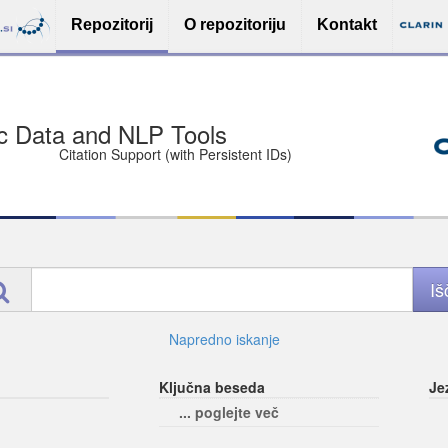
Repozitorij
O repozitoriju
Kontakt
sit Free and Safe
ce (Open licenses encouraged)
e
Napredno iskanje
Ključna beseda
Je
... poglejte več