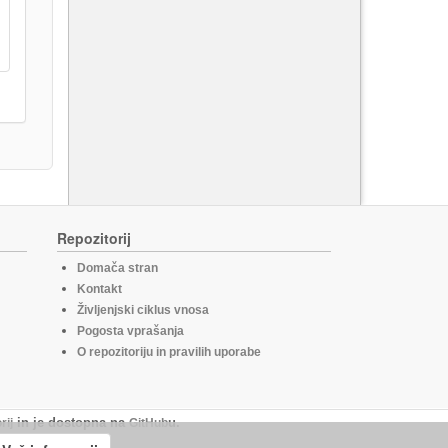
Repozitorij
Domača stran
Kontakt
Življenjski ciklus vnosa
Pogosta vprašanja
O repozitoriju in pravilih uporabe
rij
in je dostopna na
GitHub
u.