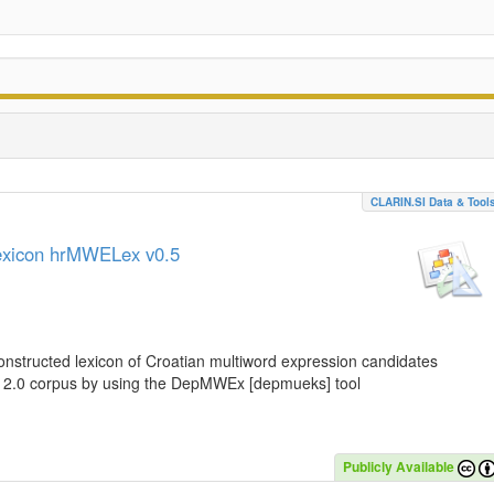
CLARIN.SI Data & Tool
lexicon hrMWELex v0.5
nstructed lexicon of Croatian multiword expression candidates
C 2.0 corpus by using the DepMWEx [depmueks] tool
Publicly Available