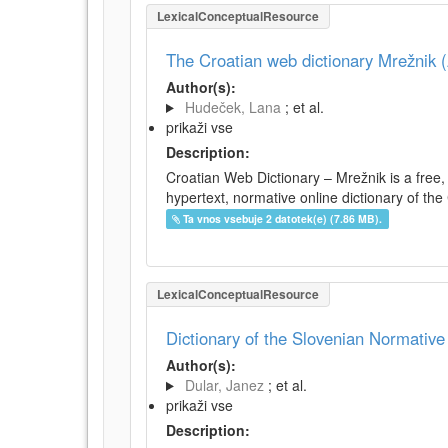
LexicalConceptualResource
The Croatian web dictionary Mrežnik (
Author(s):
Hudeček, Lana
; et al.
prikaži vse
Description:
Croatian Web Dictionary – Mrežnik is a free,
hypertext, normative online dictionary of the 
Ta vnos vsebuje 2 datotek(e) (7.86 MB).
LexicalConceptualResource
Dictionary of the Slovenian Normativ
Author(s):
Dular, Janez
; et al.
prikaži vse
Description: