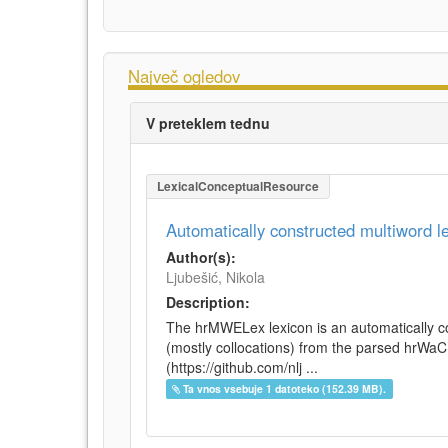
Največ ogledov
V preteklem tednu
LexicalConceptualResource
Automatically constructed multiword 
Author(s):
Ljubešić, Nikola
Description:
The hrMWELex lexicon is an automatically co
(mostly collocations) from the parsed hrWa
(https://github.com/nlj ...
Ta vnos vsebuje 1 datoteko (152.39 MB).