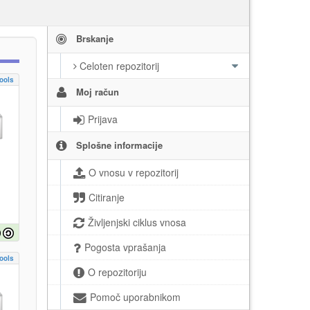
Brskanje
Celoten repozitorij
ools
Moj račun
Prijava
Splošne informacije
O vnosu v repozitorij
Citiranje
Življenjski ciklus vnosa
Pogosta vprašanja
ools
O repozitoriju
Pomoč uporabnikom