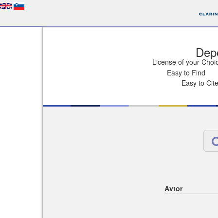
Depo
License of your Choi
Easy to Find
Easy to Cit
Avtor