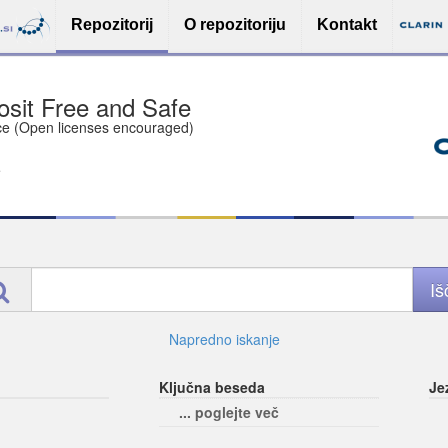
Repozitorij
O repozitoriju
Kontakt
sit Free and Safe
ce (Open licenses encouraged)
e
Napredno iskanje
Ključna beseda
Je
... poglejte več