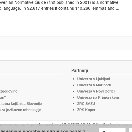
lovenian Normative Guide (first published in 2001) is a normative
d language. In 92,617 entries it contains 140,266 lemmas and ...
Partnerji
Univerza v Ljubljani
Univerza v Mariboru
o zgodovino
Univerza v Novi Gorici
fan"
Univerza na Primorskem
itetna knjižnica Slovenije
ZRC SAZU
za jezikovne tehnologije
ZRS Koper
msko opremo, ki je bila razvita za
LINDAT/CLARIAH-CZ jezikoslovni repozito
aljevanjem uporabe te strani soglašate z