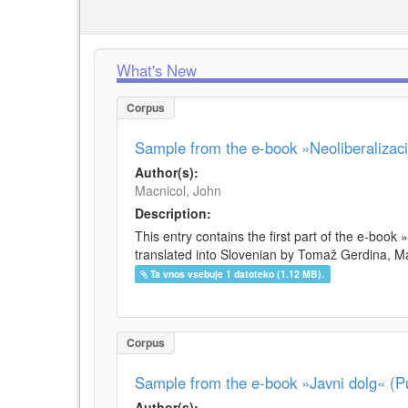
What's New
Corpus
Sample from the e-book »Neoliberalizacij
Author(s):
Macnicol, John
Description:
This entry contains the first part of the e-book 
translated into Slovenian by Tomaž Gerdina, Maj
Ta vnos vsebuje 1 datoteko (1.12 MB).
Corpus
Sample from the e-book »Javni dolg« (Pu
Author(s):