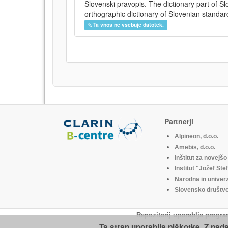
Slovenski pravopis. The dictionary part of S
orthographic dictionary of Slovenian standar
Ta vnos ne vsebuje datotek.
Partnerji
Alpineon, d.o.o.
Amebis, d.o.o.
Inštitut za novejš
Institut "Jožef Ste
Narodna in univerz
Slovensko društvo 
Repozitorij uporablja progra
Ta stran uporablja piškotke. Z nad