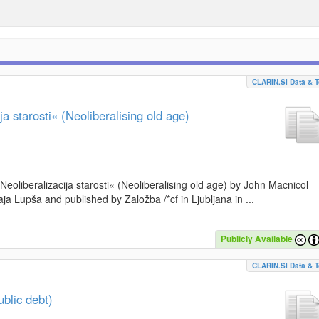
CLARIN.SI Data & T
a starosti« (Neoliberalising old age)
»Neoliberalizacija starosti« (Neoliberalising old age) by John Macnicol
a Lupša and published by Založba /*cf in Ljubljana in ...
Publicly Available
CLARIN.SI Data & T
blic debt)