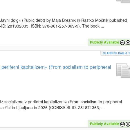
k »Javni dolg« (Public debt) by Maja Breznik in Rastko Močnik published
SI-ID: 281932035, ISBN: 978-961-257-069-9). The book ...
Publicly Available
CLARIN.SI Data & T
periferni kapitalizem« (From socialism to peripheral
»Iz socializma v periferni kapitalizem« (From socialism to peripheral
a /*cf in Ljubljana in 2026 (COBISS.SI-ID: 281871363, ...
Publicly Available