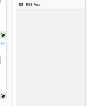
RSS Feed
ools
d