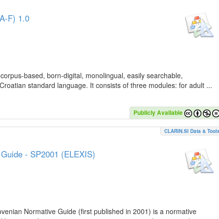
A-F) 1.0
 corpus-based, born-digital, monolingual, easily searchable,
Croatian standard language. It consists of three modules: for adult ...
Publicly Available
CLARIN.SI Data & Tool
e Guide - SP2001 (ELEXIS)
lovenian Normative Guide (first published in 2001) is a normative