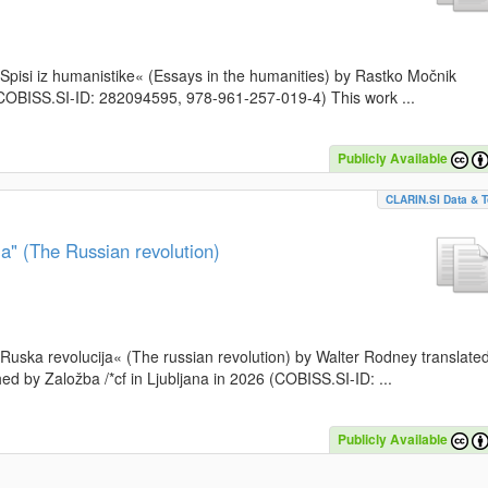
k »Spisi iz humanistike« (Essays in the humanities) by Rastko Močnik
 (COBISS.SI-ID: 282094595, 978-961-257-019-4) This work ...
Publicly Available
CLARIN.SI Data & T
a" (The Russian revolution)
 »Ruska revolucija« (The russian revolution) by Walter Rodney translate
d by Založba /*cf in Ljubljana in 2026 (COBISS.SI-ID: ...
Publicly Available