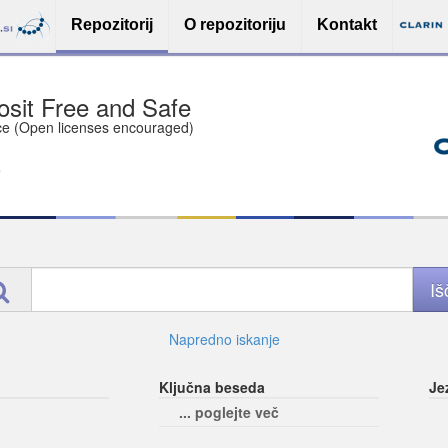
Repozitorij
O repozitoriju
Kontakt
sit Free and Safe
ce (Open licenses encouraged)
e
Napredno iskanje
Ključna beseda
Je
... poglejte več