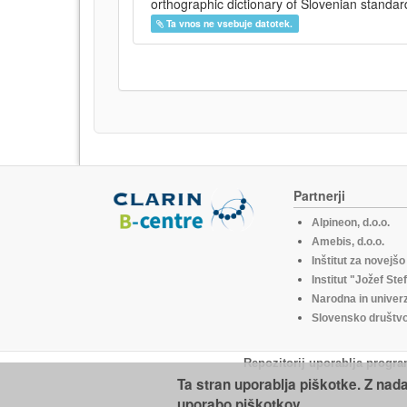
orthographic dictionary of Slovenian standar
Ta vnos ne vsebuje datotek.
Partnerji
Alpineon, d.o.o.
Amebis, d.o.o.
Inštitut za novejš
Institut "Jožef Ste
Narodna in univerz
Slovensko društvo 
Repozitorij uporablja progra
Ta stran uporablja piškotke. Z nad
uporabo piškotkov.