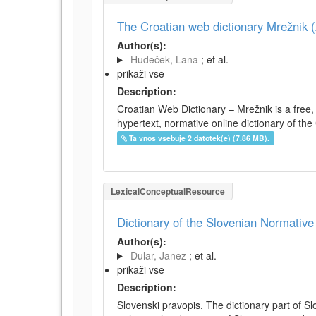
The Croatian web dictionary Mrežnik (
Author(s):
Hudeček, Lana
; et al.
prikaži vse
Description:
Croatian Web Dictionary – Mrežnik is a free,
hypertext, normative online dictionary of the 
Ta vnos vsebuje 2 datotek(e) (7.86 MB).
LexicalConceptualResource
Dictionary of the Slovenian Normativ
Author(s):
Dular, Janez
; et al.
prikaži vse
Description:
Slovenski pravopis. The dictionary part of S