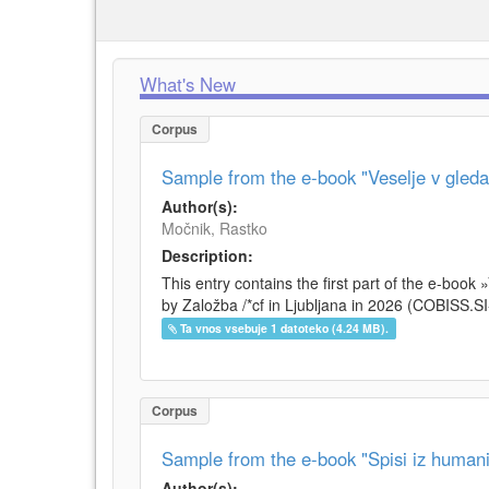
What's New
Corpus
Sample from the e-book "Veselje v gleda
Author(s):
Močnik, Rastko
Description:
This entry contains the first part of the e-boo
by Založba /*cf in Ljubljana in 2026 (COBISS.S
Ta vnos vsebuje 1 datoteko (4.24 MB).
Corpus
Sample from the e-book "Spisi iz humani
Author(s):