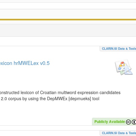
CLARIN.SI Data & Tool
lexicon hrMWELex v0.5
nstructed lexicon of Croatian multiword expression candidates
C 2.0 corpus by using the DepMWEx [depmueks] tool
Publicly Available
CLARIN.SI Data & Tool