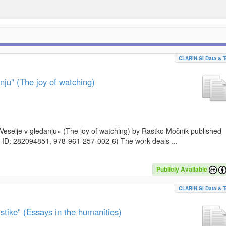
CLARIN.SI Data & T
nju" (The joy of watching)
k »Veselje v gledanju« (The joy of watching) by Rastko Močnik published
I-ID: 282094851, 978-961-257-002-6) The work deals ...
Publicly Available
CLARIN.SI Data & T
stike" (Essays in the humanities)