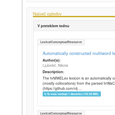
Največ ogledov
V preteklem tednu
LexicalConceptualResource
Automatically constructed multiword 
Author(s):
Ljubešić, Nikola
Description:
The hrMWELex lexicon is an automatically co
(mostly collocations) from the parsed hrWa
(https://github.com/nlj ...
Ta vnos vsebuje 1 datoteko (152.39 MB).
LexicalConceptualResource