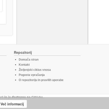
Repozitorij
Domača stran
Kontakt
Življenjski ciklus vnosa
Pogosta vprašanja
O repozitoriju in pravilih uporabe
rij
in je dostopna na
GitHub
u.
Več informacij