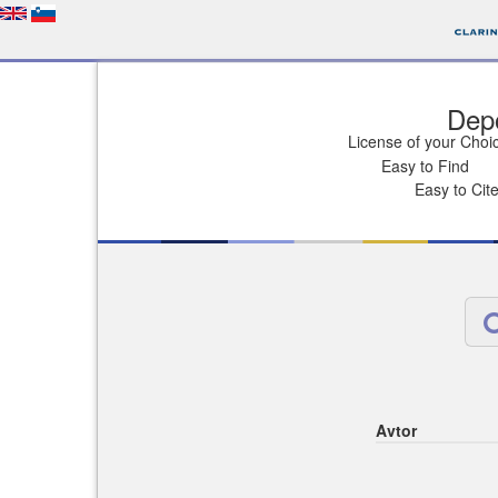
Depo
License of your Choi
Easy to Find
Easy to Cit
Avtor