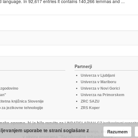
d language. In 92,617 entries it contains 140,266 lemmas and ...
Partnerji
Univerza v Ljubljani
Univerza v Mariboru
o zgodovino
Univerza v Novi Gorici
fan"
Univerza na Primorskem
itetna knjižnica Slovenije
ZRC SAZU
za jezikovne tehnologije
ZRS Koper
msko opremo, ki je bila razvita za
LINDAT/CLARIAH-CZ jezikoslovni repozito
aljevanjem uporabe te strani soglašate z
Razumem
CLARIN.SI podpira Ministrstvo za izobraževanje, znanost in šport
v okviru programa "Raziskovalne infrastrukture".