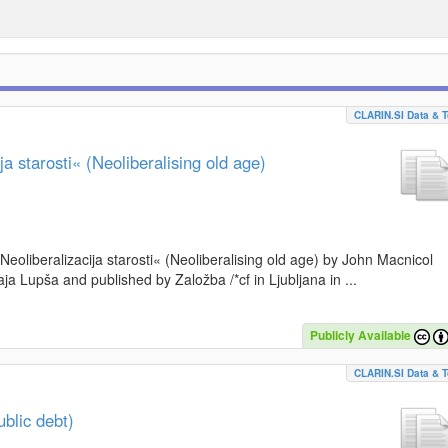
CLARIN.SI Data & T
a starosti« (Neoliberalising old age)
»Neoliberalizacija starosti« (Neoliberalising old age) by John Macnicol
a Lupša and published by Založba /*cf in Ljubljana in ...
Publicly Available
CLARIN.SI Data & T
blic debt)