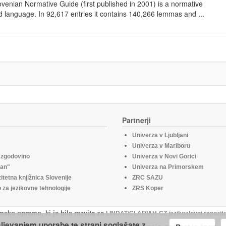
lovenian Normative Guide (first published in 2001) is a normative
d language. In 92,617 entries it contains 140,266 lemmas and ...
Partnerji
Univerza v Ljubljani
Univerza v Mariboru
o zgodovino
Univerza v Novi Gorici
fan"
Univerza na Primorskem
itetna knjižnica Slovenije
ZRC SAZU
za jezikovne tehnologije
ZRS Koper
msko opremo, ki je bila razvita za
LINDAT/CLARIAH-CZ jezikoslovni repozito
aljevanjem uporabe te strani soglašate z