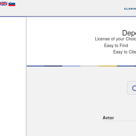
Depo
License of your Choi
Easy to Find
Easy to Cit
Avtor