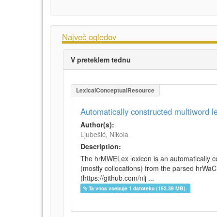
Največ ogledov
V preteklem tednu
LexicalConceptualResource
Automatically constructed multiword 
Author(s):
Ljubešić, Nikola
Description:
The hrMWELex lexicon is an automatically co
(mostly collocations) from the parsed hrWa
(https://github.com/nlj ...
Ta vnos vsebuje 1 datoteko (152.39 MB).