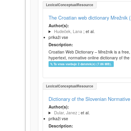
LexicalConceptualResource
The Croatian web dictionary Mrežnik (
Author(s):
Hudeček, Lana
; et al.
prikaži vse
Description:
Croatian Web Dictionary – Mrežnik is a free,
hypertext, normative online dictionary of the 
Ta vnos vsebuje 2 datotek(e) (7.86 MB).
LexicalConceptualResource
Dictionary of the Slovenian Normativ
Author(s):
Dular, Janez
; et al.
prikaži vse
Description: