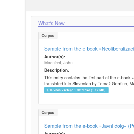
What's New
Corpus
Sample from the e-book »Neoliberalizacij
Author(s):
Macnicol, John
Description:
This entry contains the first part of the e-book 
translated into Slovenian by Tomaž Gerdina, Maj
Ta vnos vsebuje 1 datoteko (1.12 MB).
Corpus
Sample from the e-book »Javni dolg« (Pu
Author(s):