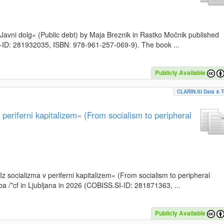
k »Javni dolg« (Public debt) by Maja Breznik in Rastko Močnik published
SI-ID: 281932035, ISBN: 978-961-257-069-9). The book ...
Publicly Available
CLARIN.SI Data & T
periferni kapitalizem« (From socialism to peripheral
»Iz socializma v periferni kapitalizem« (From socialism to peripheral
a /*cf in Ljubljana in 2026 (COBISS.SI-ID: 281871363, ...
Publicly Available