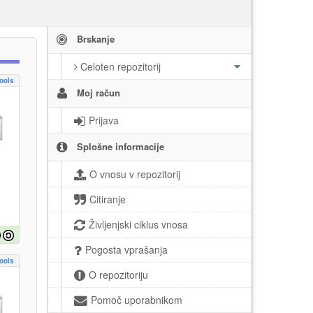
Brskanje
Celoten repozitorij
ools
Moj račun
Prijava
Splošne informacije
O vnosu v repozitorij
Citiranje
Življenjski ciklus vnosa
Pogosta vprašanja
ools
O repozitoriju
Pomoč uporabnikom