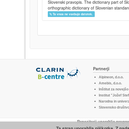
Slovenski pravopis. The dictionary part of S
orthographic dictionary of Slovenian standar
Ta vnos ne vsebuje datotek.
Partnerji
Alpineon, d.o.o.
Amebis, d.o.o.
Inštitut za novejš
Institut "Jožef Ste
Narodna in univerz
Slovensko društvo 
Repozitorij uporablja progra
Ta stran uporablja piškotke. Z nad