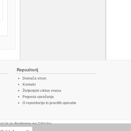
Repozitorij
Domača stran
Kontakt
Življenjski ciklus vnosa
Pogosta vprašanja
O repozitoriju in pravilih uporabe
rij
in je dostopna na
GitHub
u.