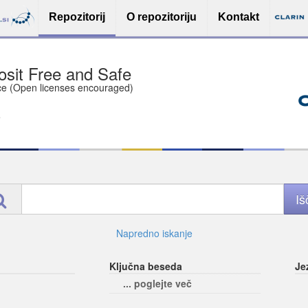
Repozitorij
O repozitoriju
Kontakt
sit Free and Safe
ce (Open licenses encouraged)
e
Napredno iskanje
Ključna beseda
Je
... poglejte več