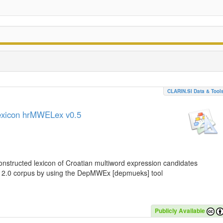
CLARIN.SI Data & Tool
lexicon hrMWELex v0.5
nstructed lexicon of Croatian multiword expression candidates
C 2.0 corpus by using the DepMWEx [depmueks] tool
Publicly Available